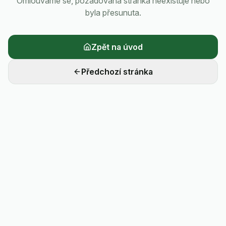
Omlouváme se, požadovaná stránka neexistuje nebo
byla přesunuta.
Zpět na úvod
Předchozí stránka