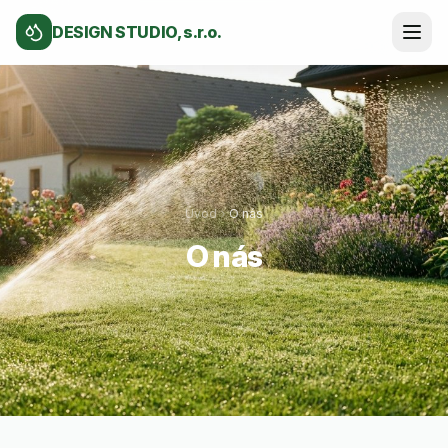
DESIGN STUDIO, s.r.o.
Úvod
O nás
O nás