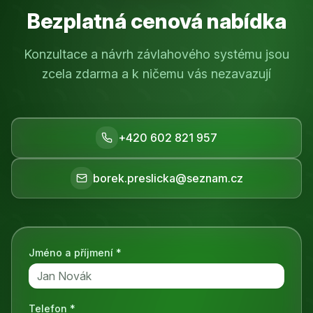
Bezplatná cenová nabídka
Konzultace a návrh závlahového systému jsou
zcela zdarma a k ničemu vás nezavazují
+420 602 821 957
borek.preslicka@seznam.cz
Jméno a příjmení *
Telefon *