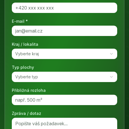
E-mail *
Kraj / lokalita
Vyberte kraj
Typ plochy
Vyberte typ
Přibližná rozloha
Zpráva / dotaz