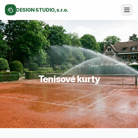
DESIGN STUDIO, s.r.o.
Úvod
Sportovní plochy
Tenis
Tenisové kurty