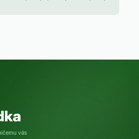
dka
ničemu vás