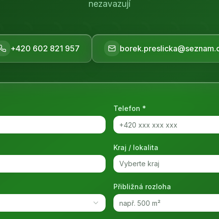
nezavazují
+420 602 821 957
borek.preslicka@seznam.
Telefon *
Kraj / lokalita
Vyberte kraj
Přibližná rozloha