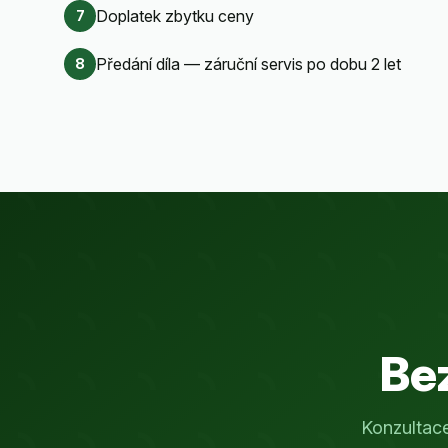
Doplatek zbytku ceny
7
Předání díla — záruční servis po dobu 2 let
8
Be
Konzultac