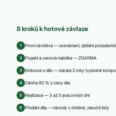
8 kroků k hotové závlaze
První návštěva — seznámení, zjištění požadavků
1
Projekt a cenová nabídka — ZDARMA
2
Smlouva o dílo — záruka 2 roky (vybrané kompon
3
Záloha 60 % z ceny díla
4
Realizace — 3 až 5 pracovních dní
5
Předání díla — návody v češtině, záruční listy
6