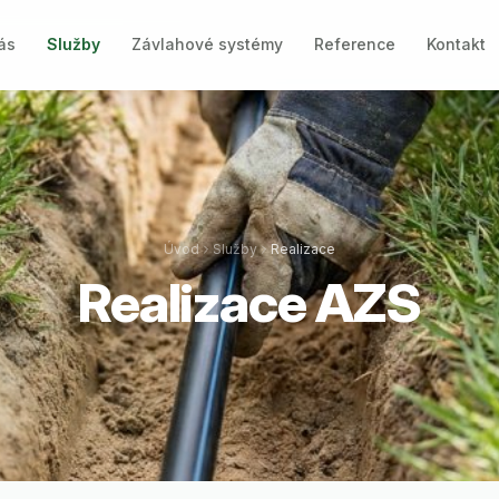
ás
Služby
Závlahové systémy
Reference
Kontakt
Úvod
Služby
Realizace
Realizace AZS