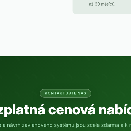
až 60 měsíců.
KONTAKTUJTE NÁS
zplatná cenová nabí
e a návrh závlahového systému jsou zcela zdarma a k 