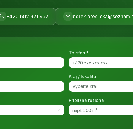
+420 602 821 957
borek.preslicka@seznam.
Telefon *
Kraj / lokalita
Vyberte kraj
Přibližná rozloha