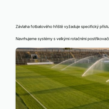
Závlaha fotbalového hřiště vyžaduje specifický přís
Navrhujeme systémy s velkými rotačními postřikovači