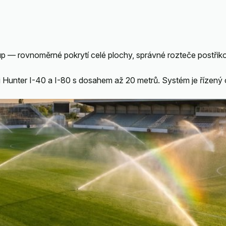
tup — rovnoměrné pokrytí celé plochy, správné rozteče postřik
 Hunter I-40 a I-80 s dosahem až 20 metrů. Systém je řízený 