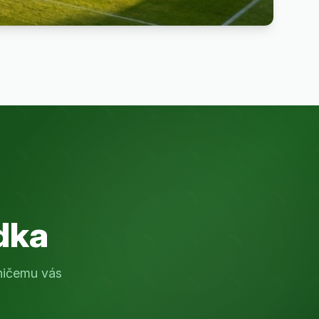
dka
ničemu vás