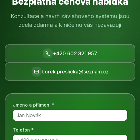
Bezplatná cenová nabídka
Konzultace a návrh závlahového systému jsou
zcela zdarma a k ničemu vás nezavazují
+420 602 821 957
borek.preslicka@seznam.cz
Jméno a příjmení *
Telefon *