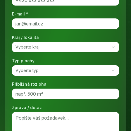
E-mail *
Kraj / lokalita
Vyberte kraj
Typ plochy
Vyberte typ
Přibližná rozloha
Zpráva / dotaz