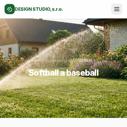
DESIGN STUDIO, s.r.o.
Úvod
Sportovní plochy
Softball
Softball a baseball