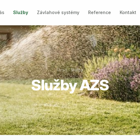
ás
Služby
Závlahové systémy
Reference
Kontakt
Úvod
Služby
Služby AZS