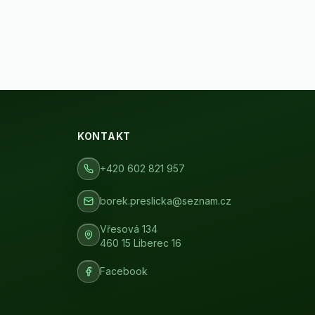
KONTAKT
+420 602 821 957
borek.preslicka@seznam.cz
Vřesová 134
460 15 Liberec 16
Facebook