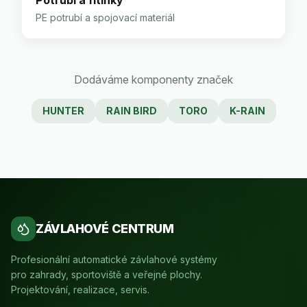
Potrubí a fitinky
PE potrubí a spojovací materiál
Dodáváme komponenty značek
HUNTER
RAIN BIRD
TORO
K-RAIN
ZÁVLAHOVÉ CENTRUM
Profesionální automatické závlahové systémy
pro zahrady, sportoviště a veřejné plochy.
Projektování, realizace, servis.