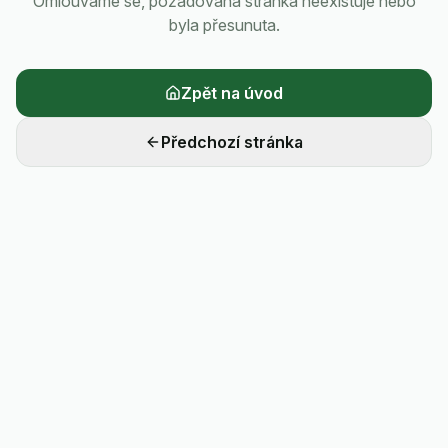
Omlouváme se, požadovaná stránka neexistuje nebo
byla přesunuta.
Zpět na úvod
Předchozí stránka