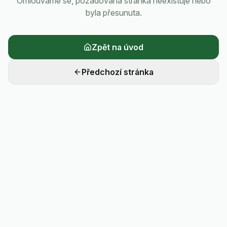
Omlouváme se, požadovaná stránka neexistuje nebo
byla přesunuta.
Zpět na úvod
Předchozí stránka