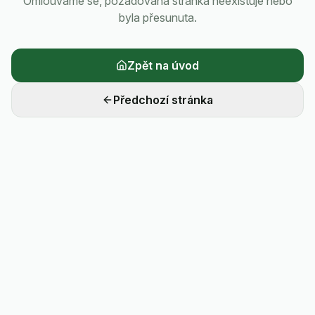
Omlouváme se, požadovaná stránka neexistuje nebo
byla přesunuta.
Zpět na úvod
Předchozí stránka