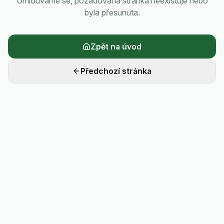
Omlouváme se, požadovaná stránka neexistuje nebo
byla přesunuta.
Zpět na úvod
Předchozí stránka