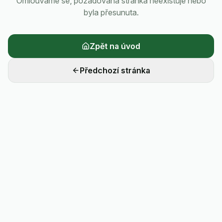
Omlouváme se, požadovaná stránka neexistuje nebo
byla přesunuta.
Zpět na úvod
Předchozí stránka