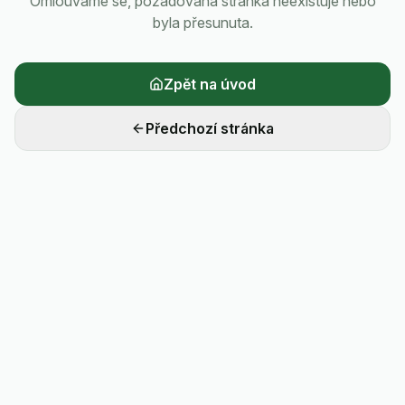
Omlouváme se, požadovaná stránka neexistuje nebo
byla přesunuta.
Zpět na úvod
Předchozí stránka