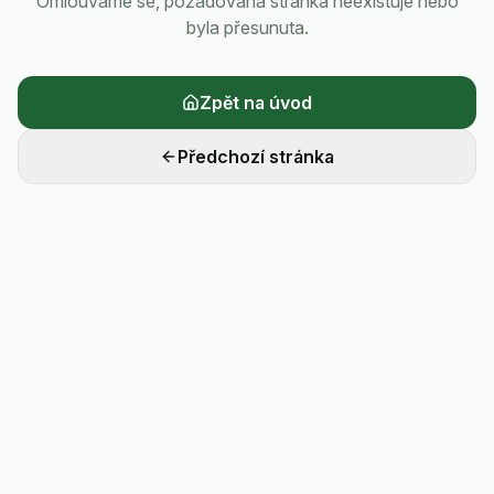
Omlouváme se, požadovaná stránka neexistuje nebo
byla přesunuta.
Zpět na úvod
Předchozí stránka